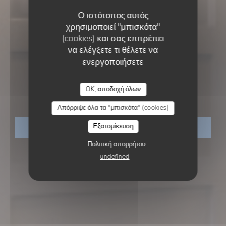
Ο ιστότοπος αυτός
χρησιμοποιεί "μπισκότα"
(cookies) και σας επιτρέπει
να ελέγξετε τι θέλετε να
ενεργοποιήσετε
BRASSERIE - RESTAURANT
•
WIMEREUX
L’ANNEXE
OK, αποδοχή όλων
L’annexe
Απόρριψε όλα τα "μπισκότα" (cookies)
Εξατομίκευση
ΚΆΝΤΕ ΚΡΆΤΗΣΗ ΤΡΑΠΕΖΙΟΎ
Πολιτική απορρήτου
undefined